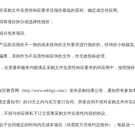
询价采购文件实质性响应要求且报价最低的原则，确定成交供应商。
不得将项目拆分或选择性报价；
包或分包本项目。
同产品前后报价不一致的或未按询价文件要求进行报价的，经询价小组核实
负偏离，否则作为不实质性响应询价文件，作无效投标处理。
，在质量和服务均能满足采购文件实质性响应要求的供应商中，按照报价
育网（http://www.ntkfqjy.com/）发布采购结果公告，通知所有
成交通知书》的10天之内与买方签订合同。所签合同不得对采购文件作实
，不得与供应商私下订立背离采购文件实质性内容的协议。
务必于合同规定的时间内完成本项目（供需双方另有约定除外）；每延误一