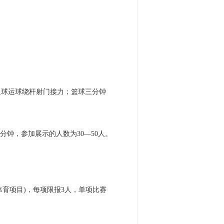
；足球运球绕杆射门接力；篮球三分钟
钟，参加展示的人数为30—50人。
育项目)，每项限报3人，单项比赛