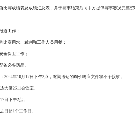
单项比赛成绩表及成绩汇总表，并于赛事结束后向甲方提供赛事赛况完整
、报道工作；
准的比赛用水、裁判和工作人员用餐；
场安全保卫工作；
，配备必备药品。
2024年10月17日下午2点，逾期送达的询价响应文件将不予接收。
大厦2611会议室。
17日下午2点。
之日起1个工作日。