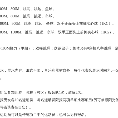
、400M、800M、跳高、跳远、垒球。
、400M、800M、跳高、跳远、垒球。
0M、400M、800M、跳高、跳远、垒球、双手正面头上前掷实心球（1KG）。
M、400M、1500M、跳高、跳远、垒球、双手正面头上前掷实心球（1KG）。
 4×100M接力（甲组）；双摇跳绳；盘踢毽子；集体3分钟穿梭八字跳绳
示，展示内容、形式不限，音乐和器材自备，每个代表队展示时间为3—5分
。
组队参加比赛，各校（校区）报领队1名，教练2名。
报男女各10名运动员，每名运动员限报两项单项比赛项目(另可兼报阳光体
写错误责任自负）。
运动员可以是传统项目中的运动员，也可以另行报名。