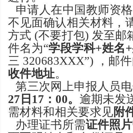
申请人在中国教师资格
不见面确认相关
材
料，
方式
(不要打包) 发至邮
件名为
“
学段学科
+姓名
三 320683
XXX
”) ，邮
收件地址
。
第三次网上申报人员电
27
日
17：00。
逾期未发
需材料和相关要求见
附
办理证书所需
证件照片