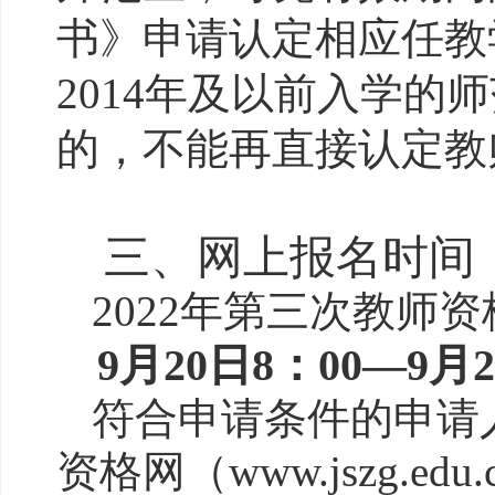
书》申请认定相应任教
2014年及以前入学的
的，不能再直接认定教
三、网上报名时间
202
2
年
第
三
次
教师资
9
月
2
0日8
：
00
—
9
月
符合申请条件的申请
资格网（
www.jszg.e